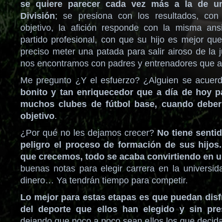
se quiere parecer cada vez más a la de u
División
; se presiona con los resultados, co
objetivo, la afición responde con la misma ans
partido profesional, con que su hijo es mejor que
preciso meter una patada para salir airoso de la 
nos encontramos con padres y entrenadores que a
Me pregunto ¿Y el esfuerzo? ¿Alguien se acuer
bonito y tan enriquecedor que a día de hoy p
muchos clubes de fútbol base, cuando debería
objetivo
.
¿Por qué no les dejamos crecer?
No tiene senti
peligro el proceso de formación de sus hijos
que crecemos, todo se acaba convirtiendo en 
buenas notas para elegir carrera en la universid
dinero… Ya tendrán tiempo para competir.
Lo mejor para estas etapas es que puedan disfr
del deporte que ellos han elegido y sin pr
dejando que poco a poco sean ellos los que decid